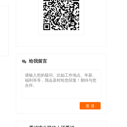
给我留言
发 送