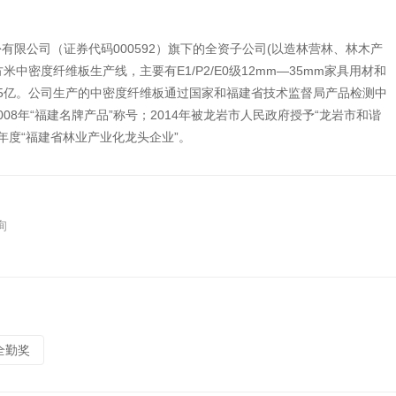
限公司（证券代码000592）旗下的全资子公司(以造林营林、林木产
中密度纤维板生产线，主要有E1/P2/E0级12mm—35mm家具用材和
.5亿。公司生产的中密度纤维板通过国家和福建省技术监督局产品检测中
8年“福建名牌产品”称号；2014年被龙岩市人民政府授予“龙岩市和谐
20年度“福建省林业产业化龙头企业”。
询
全勤奖