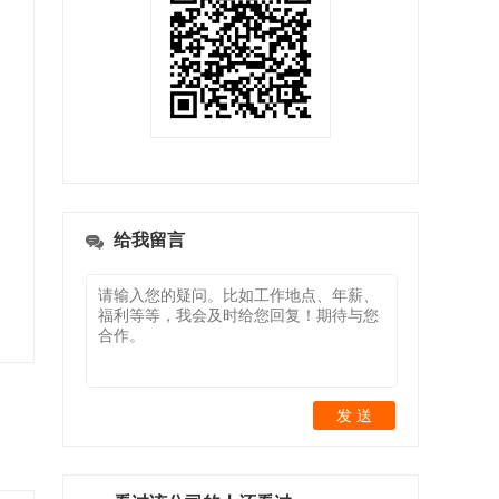
给我留言
发 送