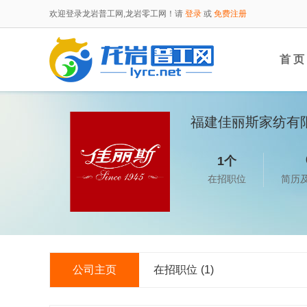
欢迎登录龙岩普工网,龙岩零工网！请
登录
或
免费注册
首 页
福建佳丽斯家纺有
1个
在招职位
简历
公司主页
在招职位
(1)