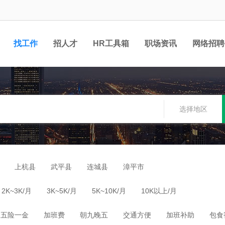
找工作
招人才
HR工具箱
职场资讯
网络招聘
选择地区
上杭县
武平县
连城县
漳平市
2K~3K/月
3K~5K/月
5K~10K/月
10K以上/月
五险一金
加班费
朝九晚五
交通方便
加班补助
包食