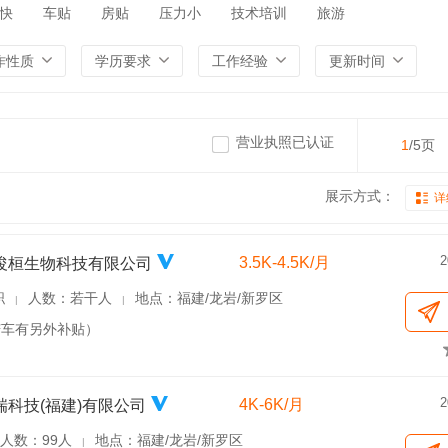
快
车贴
房贴
压力小
技术培训
旅游
作性质
学历要求
工作经验
更新时间
营业执照已认证
1
/5页
展示方式：
详
2
3.5K-4.5K/月
浚桓生物科技有限公司
职
人数：若干人
地点：福建/龙岩/新罗区
|
|
铲车有另外补贴）
2
4K-6K/月
瑞科技(福建)有限公司
人数：99人
地点：福建/龙岩/新罗区
|