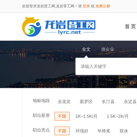
欢迎登录龙岩普工网,龙岩零工网！请
登录
或
免费注册
首 页
全文
搜企业
地标地段
全龙岩
新罗区
长汀县
永定县
职位薪资
不限
1K~1.5K/月
1.5K~2K/月
职位亮点
不限
环境好
年终奖
双休