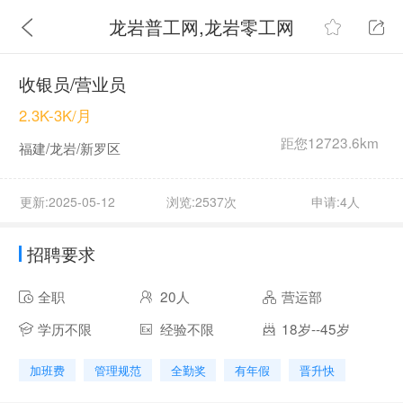
龙岩普工网,龙岩零工网
收银员/营业员
2.3K-3K/月
距您12723.6km
福建/龙岩/新罗区
更新:2025-05-12
浏览:2537次
申请:4人
招聘要求
全职
20人
营运部
学历不限
经验不限
18岁--45岁
加班费
管理规范
全勤奖
有年假
晋升快