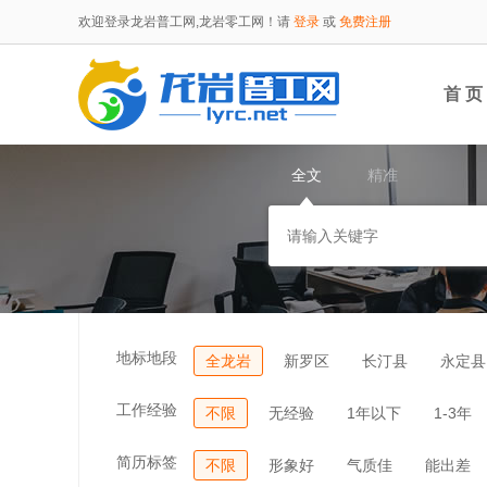
欢迎登录龙岩普工网,龙岩零工网！请
登录
或
免费注册
首 页
全文
精准
地标地段
全龙岩
新罗区
长汀县
永定县
工作经验
不限
无经验
1年以下
1-3年
简历标签
不限
形象好
气质佳
能出差