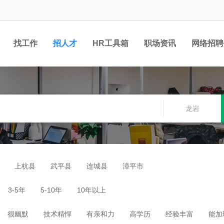
找工作
招人才
HR工具箱
职场资讯
网络招聘
龙岩
上杭县
武平县
连城县
漳平市
3-5年
5-10年
10年以上
很幽默
技术精悍
有亲和力
高学历
经验丰富
能加